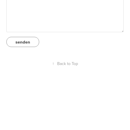
senden
↑
Back to Top